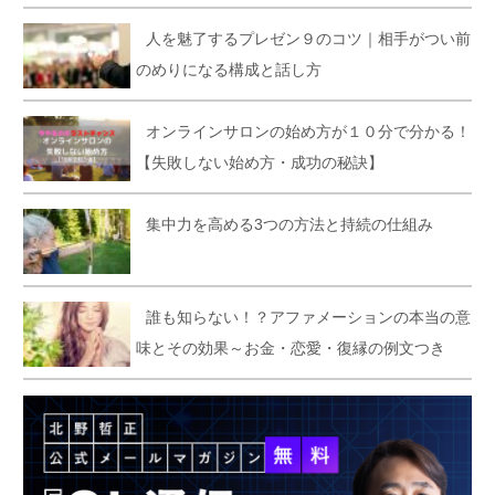
人を魅了するプレゼン９のコツ｜相手がつい前
のめりになる構成と話し方
オンラインサロンの始め方が１０分で分かる！
【失敗しない始め方・成功の秘訣】
集中力を高める3つの方法と持続の仕組み
誰も知らない！？アファメーションの本当の意
味とその効果～お金・恋愛・復縁の例文つき