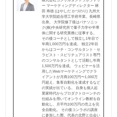
ー マーケティングディレクター 林
田 寿徳 (はやしだ かづのり) 九州大
学大学院総合理工学府卒業。長崎県
出身。 大学院修了後はパナソニッ
ク(株)中央研究所で量子力学や半導
体に関する研究業務に従事する。
その後コーチとして独立し1年目で
年商1,000万円を達成。 独立2年目
からはコーチ・コンサルタント・セ
ラピスト・スピリチュアリスト専門
のコンサルタントとして活動し年商
1,500万円を達成。 ウェビナーを活
用したWebマーケティングでクラ
イアントが月商100万円〜1,000万
円超え、集客自動化を達成するなど
の実績が出ている。 自身も個人起
業家時代からプロダクトローンチの
仕組みを用いてオンライン教材を自
動化し、月平均100万円の売上を完
全自動化。 その後コンラボの講座
に参加した際、代表の北野と出会い