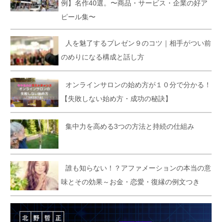
例】名作40選。〜商品・サービス・企業の好ア
ピール集〜
人を魅了するプレゼン９のコツ｜相手がつい前
のめりになる構成と話し方
オンラインサロンの始め方が１０分で分かる！
【失敗しない始め方・成功の秘訣】
集中力を高める3つの方法と持続の仕組み
誰も知らない！？アファメーションの本当の意
味とその効果～お金・恋愛・復縁の例文つき