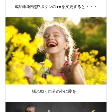
成約率3倍超!?ボタンの●●を変更すると・・・
揺れ動く自分の心に愛を！