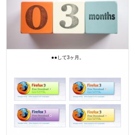
●●して3ヶ月。