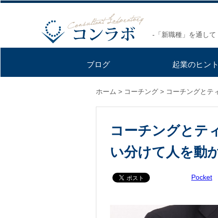
-「新職種」を通して
ブログ
起業のヒン
ホーム
>
コーチング
>
コーチングとテ
コーチングとテ
い分けて人を動
Pocket