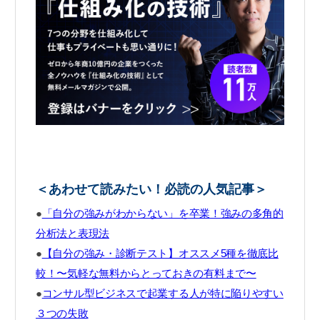
＜あわせて読みたい！必読の人気記事＞
●
「自分の強みがわからない」を卒業！強みの多角的
分析法と表現法
●
【自分の強み・診断テスト】オススメ5種を徹底比
較！〜気軽な無料からとっておきの有料まで〜
●
コンサル型ビジネスで起業する人が特に陥りやすい
３つの失敗