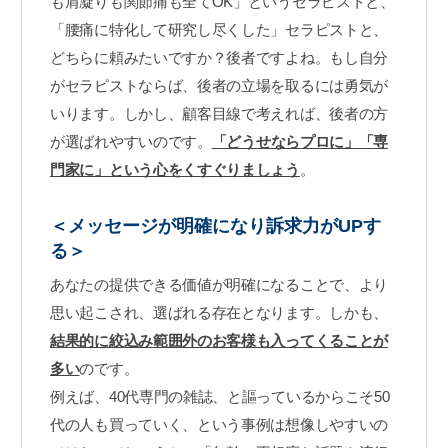
も肩凝りも関節痛も全てOK」というセラピストと、
「腰痛に特化して研究し尽くした」セラピストと、
どちらに頼みたいですか？後者ですよね。もし自分
がセラピストならば、後者の立場を取るには勇気が
いります。しかし、顧客目線で考えれば、後者の方
が選ばれやすいのです。
「どうせならプロに」「専
門家に」という心をくすぐりましょう
。
＜メッセージが明確になり訴求力がUPす
る＞
あなたの提供できる価値が明確になることで、より
思い起こされ、選ばれる存在となります。しかも、
結果的に絞込み範囲外のお客様も入ってくることが
多い
のです。
例えば、40代専門の雑誌、と謳っているからこそ50
代の人も買っていく、という事例は想像しやすいの