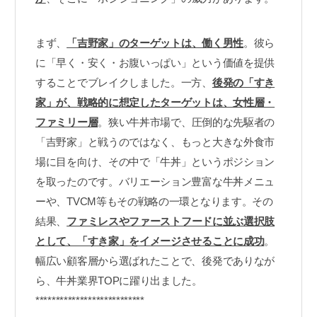
まず、
「吉野家」のターゲットは、働く男性
。彼ら
に「早く・安く・お腹いっぱい」という価値を提供
することでブレイクしました。一方、
後発の「すき
家」が、戦略的に想定したターゲットは、女性層・
ファミリー層
。狭い牛丼市場で、圧倒的な先駆者の
「吉野家」と戦うのではなく、もっと大きな外食市
場に目を向け、その中で「牛丼」というポジション
を取ったのです。バリエーション豊富な牛丼メニュ
ーや、TVCM等もその戦略の一環となります。その
結果、
ファミレスやファーストフードに並ぶ選択肢
として、「すき家」をイメージさせることに成功
。
幅広い顧客層から選ばれたことで、後発でありなが
ら、牛丼業界TOPに躍り出ました。
***************************