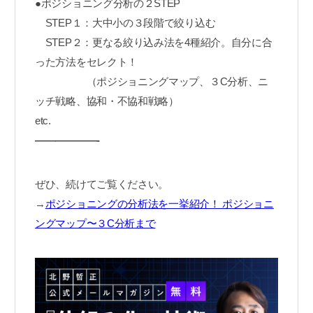
●ポジショニング分析の２STEP
STEP１：大中小の３段階で絞り込む
STEP２：更なる絞り込み法を4種紹介。自分に合
った方法をセレクト！
（ポジショニングマップ、３C分析、ニ
ッチ戦略、協和・不協和戦略）
etc.
——————-
ぜひ、続けてご覧ください。
→
ポジショニングの分析法を一挙紹介！ ポジショニ
ングマップ〜３C分析まで