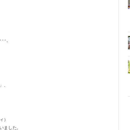
･･。
」、
ィ）
いました。