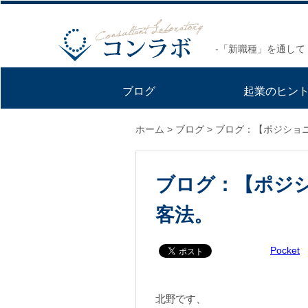
-「新職種」を通して
ブログ
起業のヒン
ホーム
>
ブログ
>
ブログ：【ポジショ
ブログ：【ポジ
客法。
Pocket
北野です、