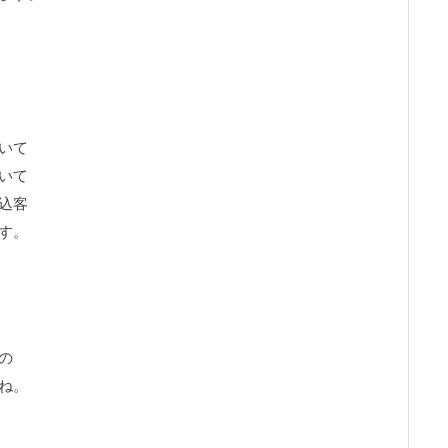
いて
いて
込客
す。
の
ね。