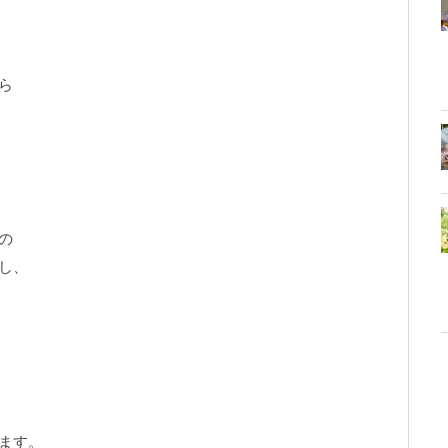
ら
の
し、
ます。