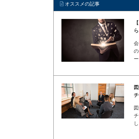
オススメの記事
【
ら
会
の
ー
図
チ
図
チ
し