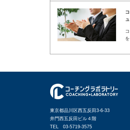
コ
ュ
コ
を
東京都品川区西五反田3-6-33
井門西五反田ビル４階
TEL 03-5719-3575